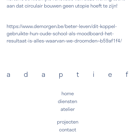
aan dat circulair bouwen geen utopie hoeft te zijn!
https://www.demorgen.be/beter-leven/dit-koppel-
gebruikte-hun-oude-school-als-moodboard-het-
resultaat-is-alles-waarvan-we-droomden~b59af1f4/
a
d
a
p
t
i
e
f
home
diensten
atelier
projecten
contact