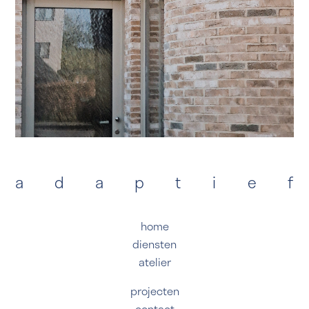
a
d
a
p
t
i
e
f
home
diensten
atelier
projecten
contact