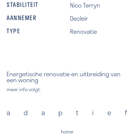
STABILITEIT
Nico Terryn
AANNEMER
Decleir
TYPE
Renovatie
Energetische renovatie en uitbreiding van
een woning
meer info volgt.
a
d
a
p
t
i
e
f
home